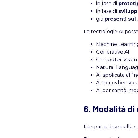
in fase di
prototi
in fase di
svilupp
già
presenti sul
Le tecnologie AI posso
Machine Learnin
Generative AI
Computer Vision
Natural Languag
AI applicata all’i
AI per cyber secu
AI per sanità, mob
6. Modalità di
Per partecipare alla 