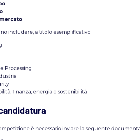
po
o
 mercato
no includere, a titolo esemplificativo:
g
e Processing
ndustria
rity
ilità, finanza, energia o sostenibilità
 candidatura
competizione è necessario inviare la seguente documenta