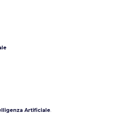
ale
lligenza Artificiale
.