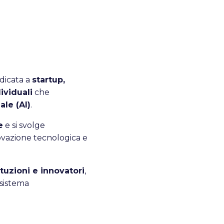
dicata a
startup,
ividuali
che
ale (AI)
.
e
e si svolge
novazione tecnologica e
ituzioni e innovatori
,
osistema