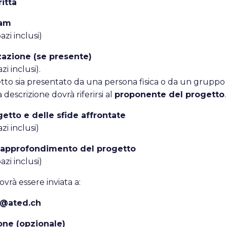
itta
eam
zi inclusi)
zazione (se presente)
i inclusi).
getto sia presentato da una persona fisica o da un grupp
a descrizione dovrà riferirsi al
proponente del progetto
.
etto e delle sfide affrontate
zi inclusi)
approfondimento del progetto
zi inclusi)
rà essere inviata a:
n@ated.ch
one (opzionale)